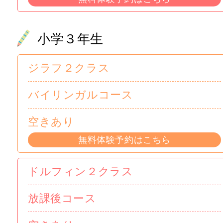
小学３年生
ジラフ２クラス
バイリンガルコース
空きあり
無料体験予約はこちら
ドルフィン２クラス
放課後コース