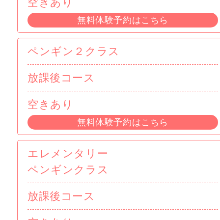
空きあり
無料体験予約はこちら
ペンギン２クラス
放課後コース
空きあり
無料体験予約はこちら
エレメンタリー
ペンギンクラス
放課後コース