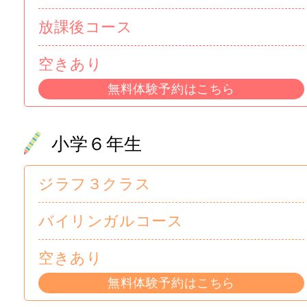
放課後コース
空きあり
無料体験予約はこちら
小学６年生
ジラフ３クラス
バイリンガルコース
空きあり
無料体験予約はこちら