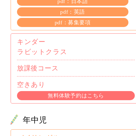
pdf：日本語
pdf：英語
pdf：募集要項
キンダー
ラビットクラス
放課後コース
空きあり
無料体験予約はこちら
年中児