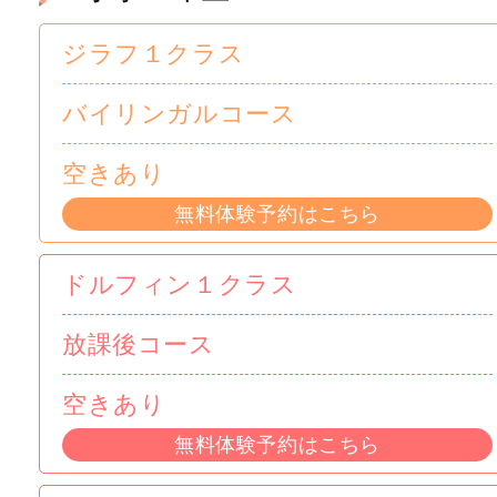
ジラフ１クラス
バイリンガルコース
空きあり
無料体験予約はこちら
ドルフィン１クラス
放課後コース
空きあり
無料体験予約はこちら