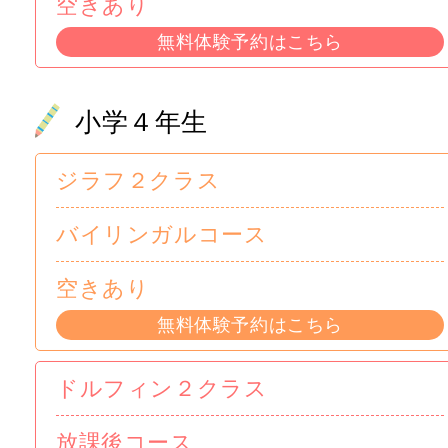
空きあり
無料体験予約はこちら
小学４年生
ジラフ２クラス
バイリンガルコース
空きあり
無料体験予約はこちら
ドルフィン２クラス
放課後コース