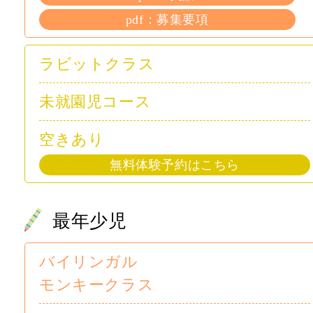
pdf：募集要項
ラビットクラス
未就園児コース
空きあり
無料体験予約はこちら
最年少児
バイリンガル
モンキークラス