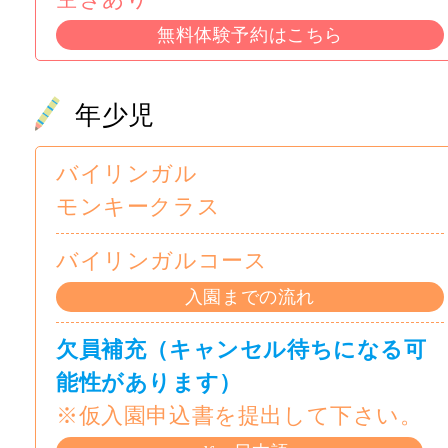
無料体験予約はこちら
年少児
バイリンガル
モンキークラス
バイリンガルコース
入園までの流れ
欠員補充（キャンセル待ちになる可
能性があります）
※仮入園申込書を提出して下さい。