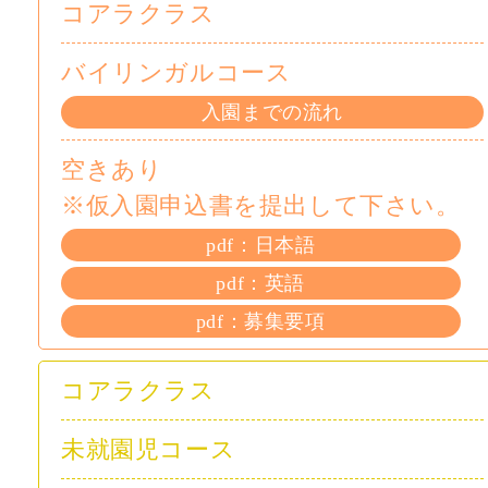
コアラクラス
バイリンガルコース
入園までの流れ
空きあり
※仮入園申込書を提出して下さい。
pdf：日本語
pdf：英語
pdf：募集要項
コアラクラス
未就園児コース