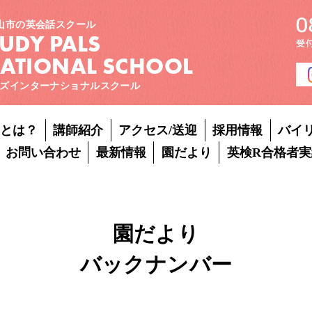
山市の英会話スクール
TUDY PALS
NATIONAL SCHOOL
ズインターナショナルスクール
Pとは？
講師紹介
アクセス/送迎
採用情報
バイ
お問い合わせ
最新情報
園だより
英検R合格者実
園だより
バックナンバー