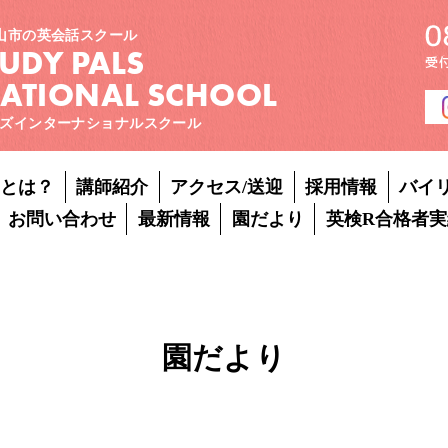
山市の英会話スクール
TUDY PALS
NATIONAL SCHOOL
ズインターナショナルスクール
Pとは？
講師紹介
アクセス/送迎
採用情報
バイ
お問い合わせ
最新情報
園だより
英検R合格者実
園だより