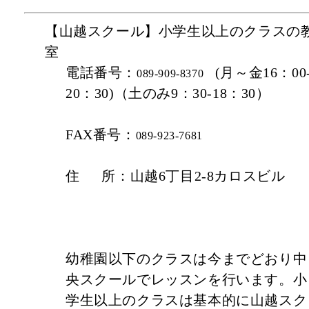
【
山越スクール】
小学生以上のクラスの
室
電話番号：
(
月～金
16
：
00
089-909-8370
20
：
30)
（土のみ
9
：
30-18
：
3
0
）
FAX番号：
089-923-7681
住 所：
山越
6
丁目
2-8
カロスビル
幼稚園以下のクラスは今までどおり中
央スクールでレッスンを行います。小
学生以上のクラスは基本的に山越スク