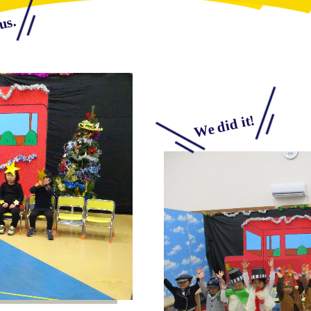
us.
We did it!