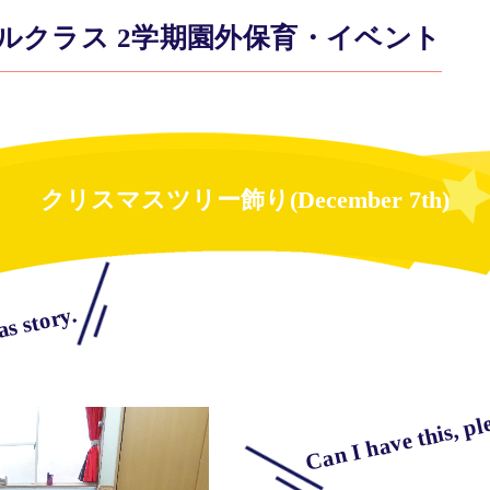
ルクラス 2学期園外保育・イベント
クリスマスツリー飾り(December 7th)
s story.
Can I have this, pl