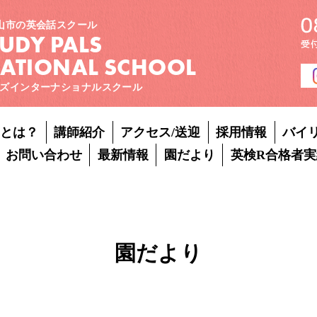
山市の英会話スクール
TUDY PALS
NATIONAL SCHOOL
ズインターナショナルスクール
Pとは？
講師紹介
アクセス/送迎
採用情報
バイ
お問い合わせ
最新情報
園だより
英検R合格者実
園だより