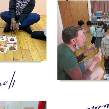
ase?
Parachute time~up,