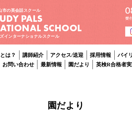
山市の英会話スクール
TUDY PALS
NATIONAL SCHOOL
ズインターナショナルスクール
Pとは？
講師紹介
アクセス/送迎
採用情報
バイ
お問い合わせ
最新情報
園だより
英検R合格者実
園だより