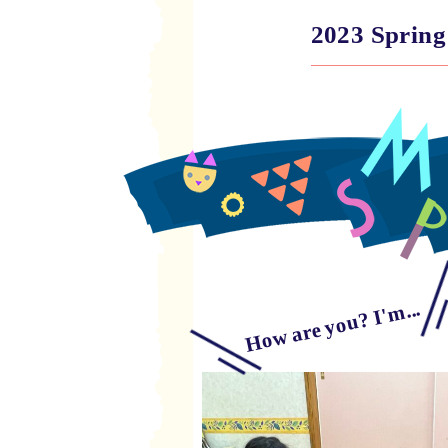
2023 Spring
How are you? I'm...