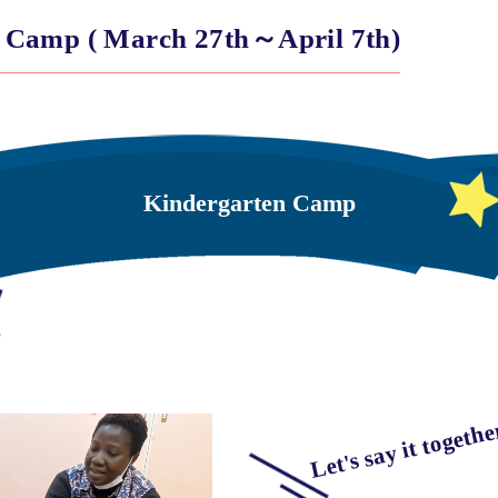
 Camp ( March 27th～April 7th)
Kindergarten Camp
Let's say it togethe