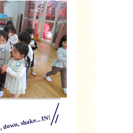
 down, shake... IN!