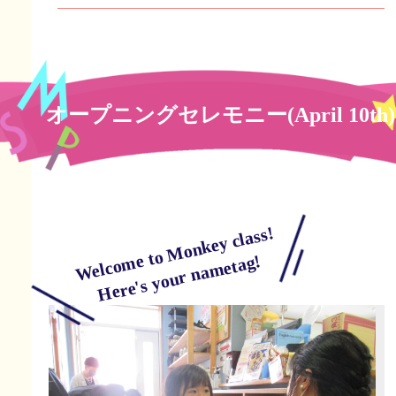
オープニングセレモニー(April 10th)
Welcome to Monkey class!
Here's your nametag!