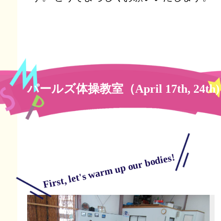
パールズ体操教室（April 17th, 24th)
First, let's warm up our bodies!