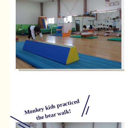
Monkey kids practiced
the bear walk!