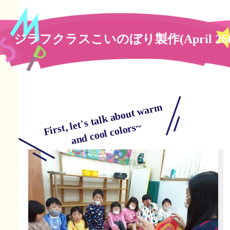
ジラフクラスこいのぼり製作(April 26t
First, let's talk about warm
and cool colors~