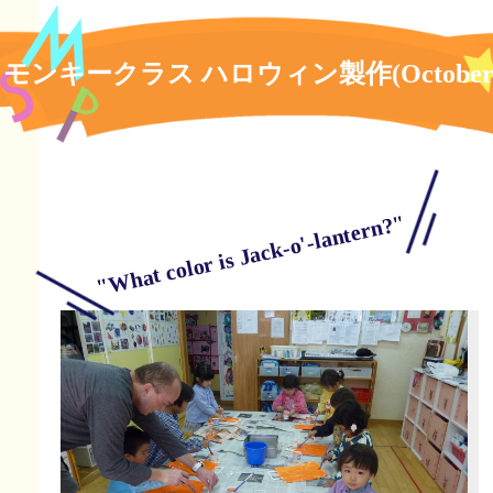
モンキークラス ハロウィン製作(October 9
"What color is Jack-o'-lantern?"