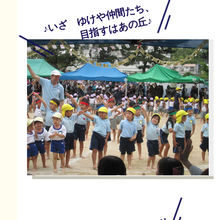
♪いざ ゆけや仲間たち、
目指すはあの丘♪
フィナーレは手話のダンスです。