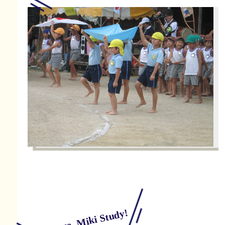
Go, go, Miki Study!