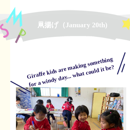
凧揚げ（January 20th)
Gir
affe
ki
ds
are
ki
n
g s
o
met
hi
n
g
f
or
a
wi
n
d
y
d
ay...
w
h
at c
o
ul
d it
be
m
a
?