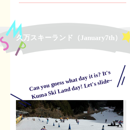
久万スキーランド（January7th）
C
a
n
y
o
u
g
uess
w
at
d
a
y it is
? It's
K
u
m
a
S
ki
L
a
n
d
d
a
y!
Let's sli
de
h
~