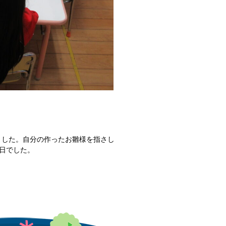
ました。自分の作ったお雛様を指さし
一日でした。