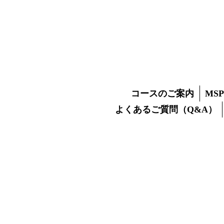
0歳から学べる松
MIKI S
INTER
ミキスタディパル
コースのご案内
MS
よくあるご質問（Q&A）