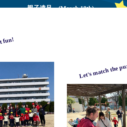
親子遠足 (March 18th)
t fun!
Let's match the puz