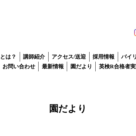
山市の英会話スクール
TUDY PALS
NATIONAL SCHOOL
ズインターナショナルスクール
Pとは？
講師紹介
アクセス/送迎
採用情報
バイ
お問い合わせ
最新情報
園だより
英検R合格者実
園だより