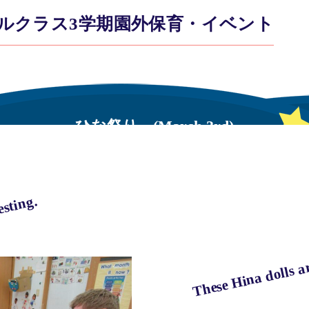
ルクラス3学期園外保育・イベント
ひな祭り (March 3rd)
esting.
These Hina dolls ar