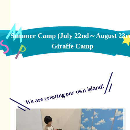
Summer Camp (July 22nd～August 23r
Giraffe Camp
We are creating our own island!