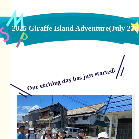
2025 Giraffe Island Adventure(July 27t
Our exciting day has just started!