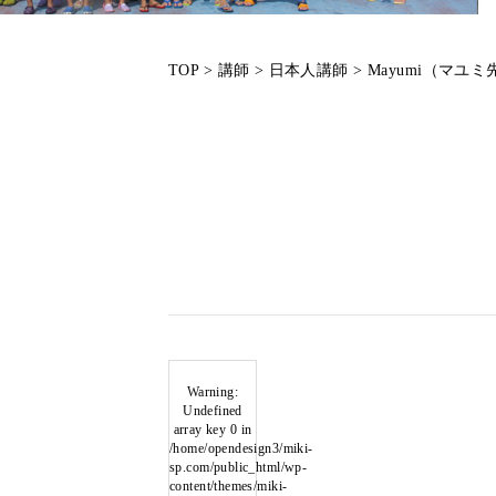
TOP
>
講師
>
日本人講師
>
Mayumi（マユミ
Warning
:
Undefined
array key 0 in
/home/opendesign3/miki-
sp.com/public_html/wp-
content/themes/miki-