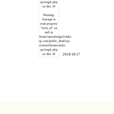
sp/single.php
on line
34
Warning
:
Attempt to
read property
"term_id" on
null in
/home/opendesign3/miki-
sp.com/public_html/wp-
content/themes/miki-
sp/single.php
on line
34
2018/10/17