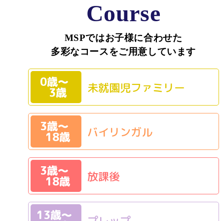
Course
MSPではお子様に合わせた
多彩なコースをご用意しています
0歳〜
未就園児ファミリー
3歳
3歳〜
バイリンガル
18歳
3歳〜
放課後
18歳
13歳〜
プレップ