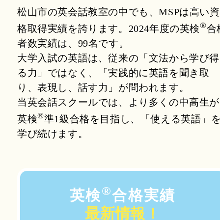
松山市の英会話教室の中でも、MSPは高い資
®
格取得実績を誇ります。
2024年度
の英検
合
者数実績は、99名です。
大学入試の英語は、従来の「文法から学び得
る力」ではなく、
「実践的に英語を聞き取
り、表現し、話す力」が問われます。
当英会話スクールでは、より多くの中高生が
®
英検
準1級合格を目指し、
「使える英語」
学び続けます。
®
英検
合格実績
最新情報！