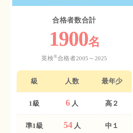
合格者数合計
1900
名
®
英検
合格者2005～2025
級
人数
最年少
6
1級
人
高２
54
準1級
人
中１