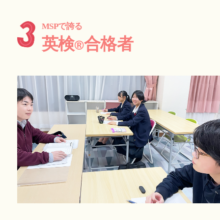
MSPで誇る
英検
合格者